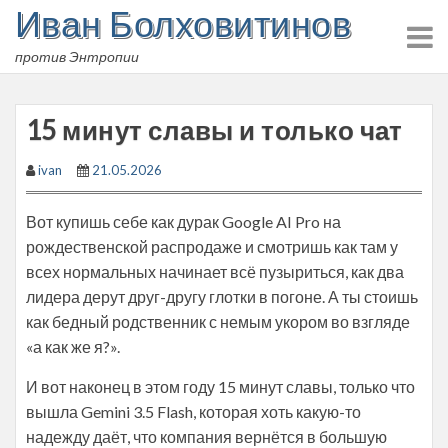
Иван Болховитинов
Skip
to
против Энтропии
content
15 минут славы и только чат
ivan
21.05.2026
Вот купишь себе как дурак Google AI Pro на
рождественской распродаже и смотришь как там у
всех нормальных начинает всё пузыриться, как два
лидера дерут друг-другу глотки в погоне. А ты стоишь
как бедный родственник с немым укором во взгляде
«а как же я?».
И вот наконец в этом году 15 минут славы, только что
вышла Gemini 3.5 Flash, которая хоть какую-то
надежду даёт, что компания вернётся в большую