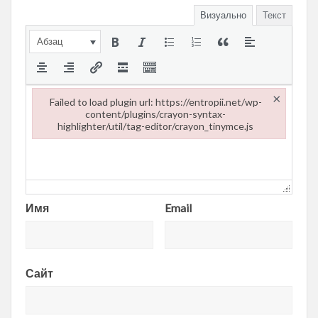
Визуально
Текст
Абзац
×
Failed to load plugin url: https://entropii.net/wp-
content/plugins/crayon-syntax-
highlighter/util/tag-editor/crayon_tinymce.js
Failed to load plugin url: https://entropii.net/wp-content/plugi
Имя
Email
Сайт