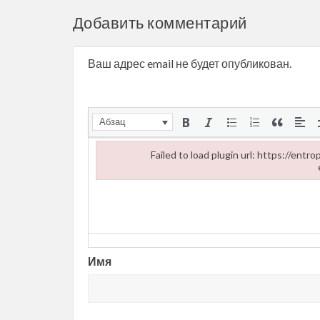
Добавить комментарий
Ваш адрес email не будет опубликован.
Абзац
Failed to load plugin url: https://ent
Failed to load plugin url: https://entropii.net/wp
Имя