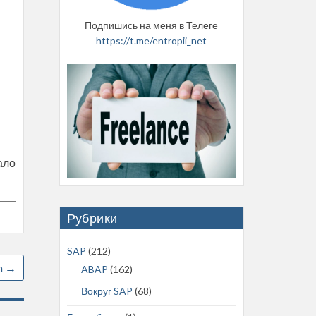
Подпишись на меня в Телеге
https://t.me/entropii_net
ало
Рубрики
SAP
(212)
h
→
ABAP
(162)
Вокруг SAP
(68)