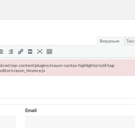
Визуально
Текс
ropii.net/wp-content/plugins/crayon-syntax-highlighter/util/tag-
editor/crayon_tinymce.js
-content/plugins/crayon-syntax-highlighter/util/tag-editor/crayon_tinymce
Email