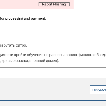
 ругать, хитро́.
димости пройти обучение по распознаванию фишинга облад
 кривые ссылки, внешний домен).
Dispatc