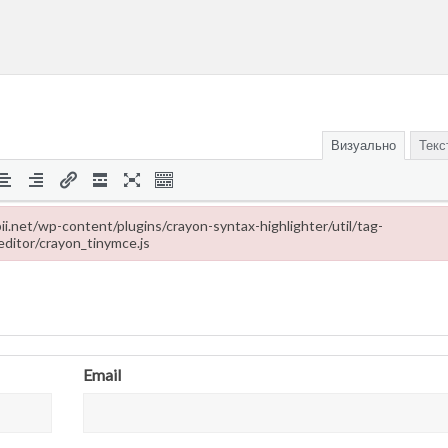
Визуально
Текс
ropii.net/wp-content/plugins/crayon-syntax-highlighter/util/tag-
editor/crayon_tinymce.js
-content/plugins/crayon-syntax-highlighter/util/tag-editor/crayon_tinymce
Email