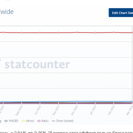
ась, с 2.86% до 3.35%. И скорее этот эффект только благодар