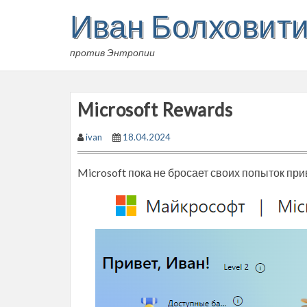
Skip
Иван Болховит
to
content
против Энтропии
Microsoft Rewards
ivan
18.04.2024
Microsoft пока не бросает своих попыток пр