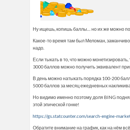
Ну ищешь, копишь баллы… но их же можно по
Какое-то время там был Меломан, заманчиво, 
надо.
Если тыкать в то, что можно монетизировать, 
3000 баллов можно получить эквивалент при
В день можно натыкать порядка 100-200 балл
5000 баллов за месяц ежедневных накликива
Но видимо именно поэтому доля BING поднял
этой эпической гонке!
https://gs.statcounter.com/search-engine-marke
Обратите внимание на график, как на нём всё