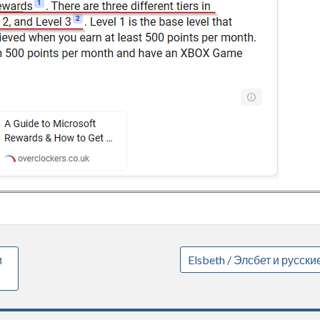
и
Elsbeth / Элсбет и русски