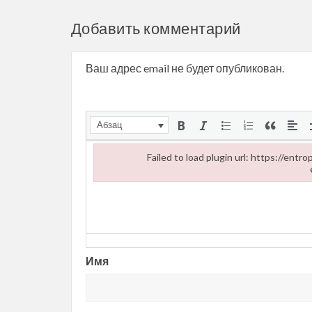
Добавить комментарий
Ваш адрес email не будет опубликован.
Абзац
Failed to load plugin url: https://ent
Failed to load plugin url: https://entropii.net/wp
Имя