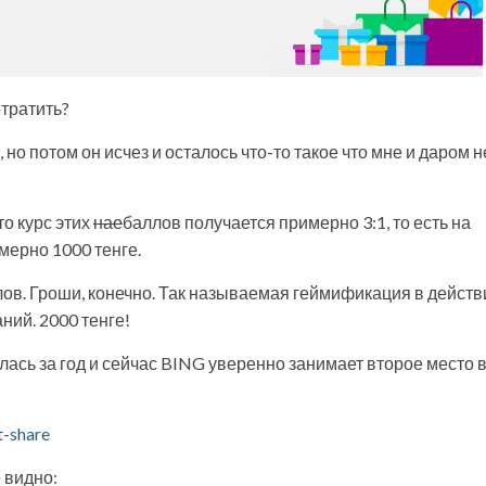
тратить?
но потом он исчез и осталось что-то такое что мне и даром н
то курс этих
нае
баллов получается примерно 3:1, то есть на
мерно 1000 тенге.
ов. Гроши, конечно. Так называемая геймификация в действ
ний. 2000 тенге!
ась за год и сейчас BING уверенно занимает второе место 
t-share
 видно: