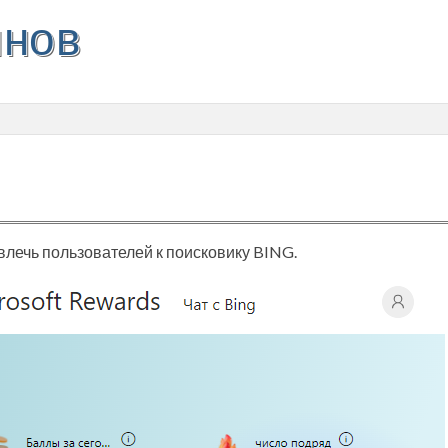
инов
ивлечь пользователей к поисковику BING.