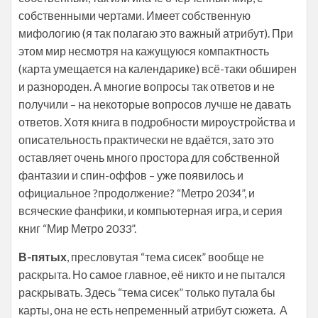
собственными чертами. Имеет собственную
мифологию (я так полагаю это важный атрибут). При
этом мир несмотря на кажущуюся компактность
(карта умещается на календарике) всё-таки обширен
и разнороден. А многие вопросы так ответов и не
получили – на некоторые вопросов лучше не давать
ответов. Хотя книга в подробности мироустройства и
описательность практически не вдаётся, зато это
оставляет очень много простора для собственной
фантазии и спин-оффов – уже появилось и
официальное ?продолжение? “Метро 2034”, и
всяческие фанфики, и компьютерная игра, и серия
книг “Мир Метро 2033”.
В-пятых
, пресловутая “тема сисек” вообще не
раскрыта. Но самое главное, её никто и не пытался
раскрывать. Здесь “тема сисек” только путала бы
карты, она не есть непременный атрибут сюжета. А