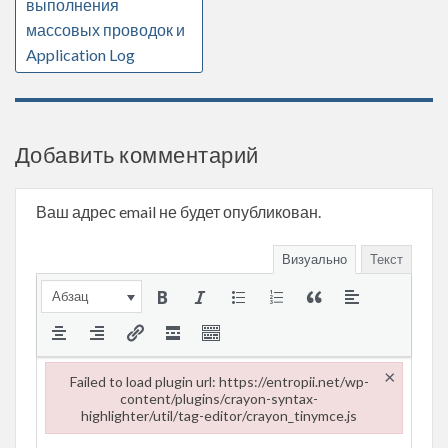
выполнения
массовых проводок и
Application Log
Добавить комментарий
Ваш адрес email не будет опубликован.
Визуально
Текст
Абзац
×
Failed to load plugin url: https://entropii.net/wp-
content/plugins/crayon-syntax-
highlighter/util/tag-editor/crayon_tinymce.js
Failed to load plugin url: https://entropii.net/wp-content/plugi