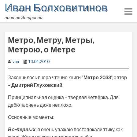
Иван Болховитинов
Skip
to
против Энтропии
content
Метро, Метру, Метры,
Метрою, о Метре
ivan
13.04.2010
Закончилось вчера чтение книги “
Метро 2033
”, автор
–
Дмитрий Глуховский
.
Принципиальная оценка – твердая четвёрка. Для
дебюта очень даже неплохо.
Основные моменты:
Во-первых
, я очень уважаю постапокалиптику как
жанр. Жанр не сильно тривиальный и