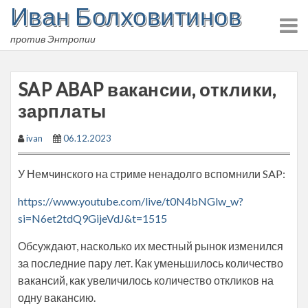
Иван Болховитинов
Skip
to
против Энтропии
content
SAP ABAP вакансии, отклики,
зарплаты
ivan
06.12.2023
У Немчинского на стриме ненадолго вспомнили SAP:
https://www.youtube.com/live/t0N4bNGlw_w?
si=N6et2tdQ9GijeVdJ&t=1515
Обсуждают, насколько их местный рынок изменился
за последние пару лет. Как уменьшилось количество
вакансий, как увеличилось количество откликов на
одну вакансию.