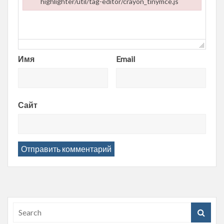
highlighter/util/tag-editor/crayon_tinymce.js
Failed to load plugin url: https://entropii.net/wp-content/plugi
Имя
Email
Сайт