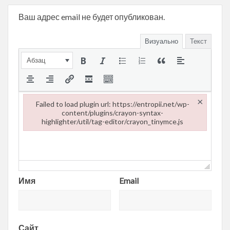
Ваш адрес email не будет опубликован.
Визуально
Текст
Абзац
×
Failed to load plugin url: https://entropii.net/wp-
content/plugins/crayon-syntax-
highlighter/util/tag-editor/crayon_tinymce.js
Failed to load plugin url: https://entropii.net/wp-content/plugi
Имя
Email
Сайт