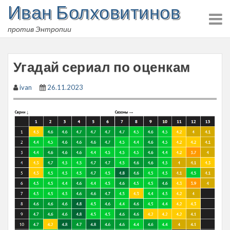
Иван Болховитинов
Skip
to
против Энтропии
content
Угадай сериал по оценкам
ivan
26.11.2023