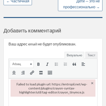
←
Частичная
Дети — это не
профессионально
→
Добавить комментарий
Ваш адрес email не будет опубликован.
Визуально
Текст
Абзац
×
Failed to load plugin url: https://entropii.net/wp-
content/plugins/crayon-syntax-
highlighter/util/tag-editor/crayon_tinymce.js
Failed to load plugin url: https://entropii.net/wp-content/plugi