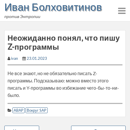
Иван Болховитинов
Skip
to
против Энтропии
content
Неожиданно понял, что пишу
Z-программы
ivan
23.01.2023
Не все знают, но не обязательно писать Z-
программы. Подсказываю: можно вместо этого
писать и Y-программы во избежание чего-бы-то-ни-
было.
ABAP
Вокруг SAP