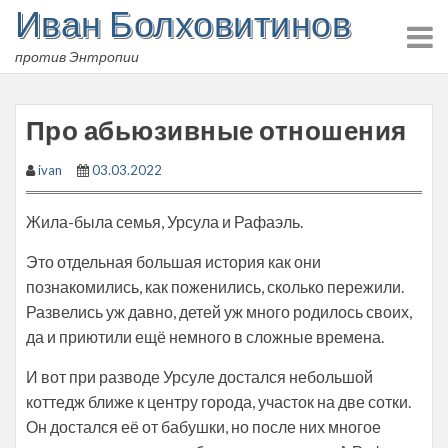
Иван Болховитинов
Skip
to
против Энтропии
content
Про абьюзивные отношения
ivan
03.03.2022
Жила-была семья, Урсула и Рафаэль.
Это отдельная большая история как они
познакомились, как поженились, сколько пережили.
Развелись уж давно, детей уж много родилось своих,
да и приютили ещё немного в сложные времена.
И вот при разводе Урсуле достался небольшой
коттедж ближе к центру города, участок на две сотки.
Он достался её от бабушки, но после них многое