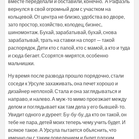
вместе переделали и обставили, конечно. А Рафаэль
вернулся в свой огромный дом с участком на
кольцевой. От центра не близко, удобства во дворе,
зато простор, хозяйство, колодец, бизнес,
шиномонтаж. Бухай, зарабатывай, бухай, снова
зарабатывай, трать на ставки на спорт — такой
распорядок. Дети кто с папой, кто с мамой, а кто и туда
и сюда бегает. Ссорятся-мирятся, особенно
мальчишки.
Ну время после развода прошло порядочно, стали
соседи к Урсуле захаживать, она печет хорошо и
дизайнер неплохой. Стала и она заглядываться и
направо, и налево. А муж-то мимо проезжает между
делом и поглядывает как там дела у его бывшей-то.
Увидит одного и дуреет: Бу-бу-бу, да кто он такой, он
тебе не пара, детей моих теперь чему учить будет. И
всякое такое. А Урсула пытается объяснить, что
именно он с таким поведением и будет плохим