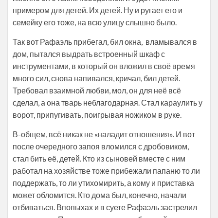
примером для детей. Их детей. Ну и ругает его и
семейку его тоже, на всю улицу слышно было.
Так вот Рафаэль прибегал, бил окна, вламывался в
дом, пытался выдрать встроенный шкаф с
инструментами, в который он вложил в своё время
много сил, снова напивался, кричал, бил детей.
Требовал взаимной любви, мол, он для неё всё
сделал, а она тварь неблагодарная. Стал караулить у
ворот, припугивать, поигрывая ножиком в руке.
В-общем, всё никак не «наладит отношения». И вот
после очередного запоя вломился с дробовиком,
стал бить её, детей. Кто из сыновей вместе с ним
работал на хозяйстве тоже прибежали папаню то ли
поддержать, то ли утихомирить, а кому и приставка
может обломится. Кто дома был, конечно, начали
отбиваться. Впопыхах и в суете Рафаэль застрелил