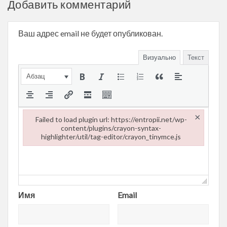
Добавить комментарий
Ваш адрес email не будет опубликован.
Визуально
Текст
Абзац
×
Failed to load plugin url: https://entropii.net/wp-
content/plugins/crayon-syntax-
highlighter/util/tag-editor/crayon_tinymce.js
Failed to load plugin url: https://entropii.net/wp-content/plugi
Имя
Email