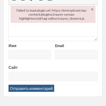
×
Failed to load plugin url: https://entropii.net/wp-
content/plugins/crayon-syntax-
highlighter/util/tag-editor/crayon_tinymce.js
Failed to load plugin url: https://entropii.net/wp-content/plugi
Имя
Email
Сайт