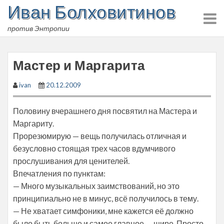
Иван Болховитинов
Skip
to
против Энтропии
content
Мастер и Маргарита
ivan
20.12.2009
Половину вчерашнего дня посвятил на Мастера и
Маргариту.
Прорезюмирую — вещь получилась отличная и
безусловно стоящая трех часов вдумчивого
прослушивания для ценителей.
Впечатления по пунктам:
— Много музыкальных заимствований, но это
принципиально не в минус, всё получилось в тему.
— Не хватает симфоники, мне кажется её должно
было быть больше и самое главное — шире. Просто