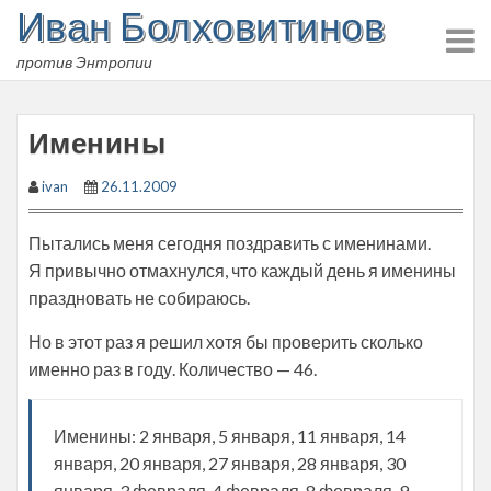
Иван Болховитинов
Skip
to
против Энтропии
content
Именины
ivan
26.11.2009
Пытались меня сегодня поздравить с именинами.
Я привычно отмахнулся, что каждый день я именины
праздновать не собираюсь.
Но в этот раз я решил хотя бы проверить сколько
именно раз в году. Количество — 46.
Именины: 2 января, 5 января, 11 января, 14
января, 20 января, 27 января, 28 января, 30
января, 3 февраля, 4 февраля, 8 февраля, 9