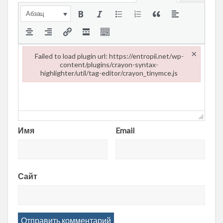
Абзац
×
Failed to load plugin url: https://entropii.net/wp-
content/plugins/crayon-syntax-
highlighter/util/tag-editor/crayon_tinymce.js
Failed to load plugin url: https://entropii.net/wp-content/plugi
Имя
Email
Сайт