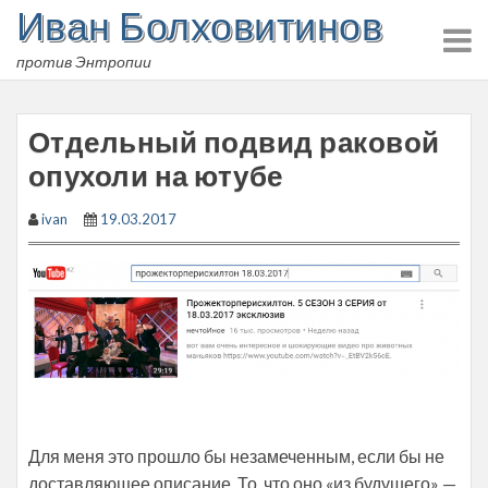
Иван Болховитинов
Skip
to
против Энтропии
content
Отдельный подвид раковой
опухоли на ютубе
ivan
19.03.2017
Для меня это прошло бы незамеченным, если бы не
доставляющее описание. То, что оно «из будушего» —