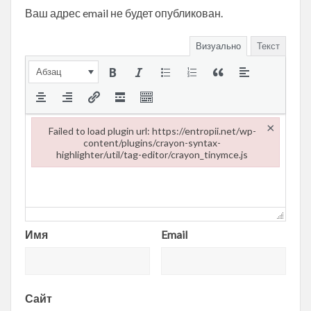
Ваш адрес email не будет опубликован.
Визуально
Текст
Абзац
×
Failed to load plugin url: https://entropii.net/wp-
content/plugins/crayon-syntax-
highlighter/util/tag-editor/crayon_tinymce.js
Failed to load plugin url: https://entropii.net/wp-content/plugi
Имя
Email
Сайт