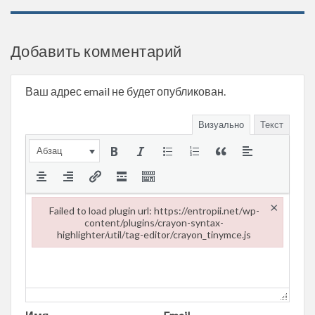
Добавить комментарий
Ваш адрес email не будет опубликован.
Визуально
Текст
Абзац
×
Failed to load plugin url: https://entropii.net/wp-
content/plugins/crayon-syntax-
highlighter/util/tag-editor/crayon_tinymce.js
Failed to load plugin url: https://entropii.net/wp-content/plugi