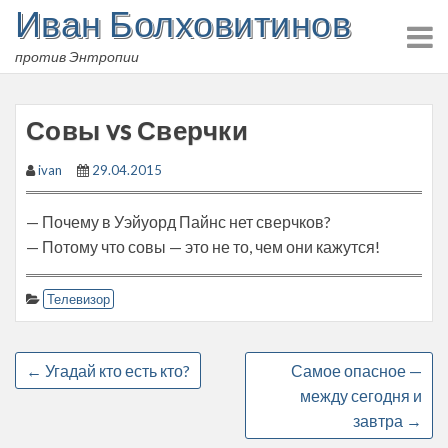
Иван Болховитинов
Skip
to
против Энтропии
content
Совы vs Сверчки
ivan
29.04.2015
— Почему в Уэйуорд Пайнс нет сверчков?
— Потому что совы — это не то, чем они кажутся!
Телевизор
←
Угадай кто есть кто?
Самое опасное —
между сегодня и
завтра
→