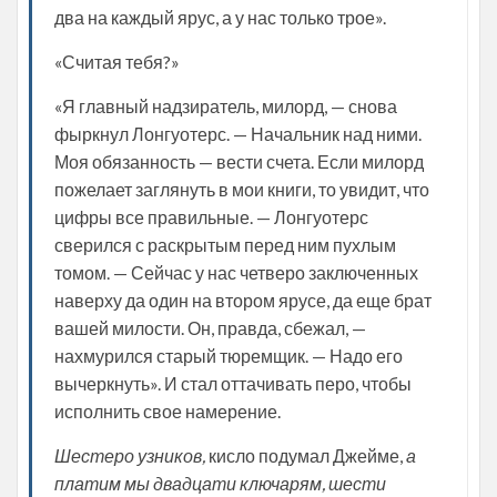
два на каждый ярус, а у нас только трое».
«Считая тебя?»
«Я главный надзиратель, милорд, — снова
фыркнул Лонгуотерс. — Начальник над ними.
Моя обязанность — вести счета. Если милорд
пожелает заглянуть в мои книги, то увидит, что
цифры все правильные. — Лонгуотерс
сверился с раскрытым перед ним пухлым
томом. — Сейчас у нас четверо заключенных
наверху да один на втором ярусе, да еще брат
вашей милости. Он, правда, сбежал, —
нахмурился старый тюремщик. — Надо его
вычеркнуть». И стал оттачивать перо, чтобы
исполнить свое намерение.
Шестеро узников,
кисло подумал Джейме,
а
платим мы двадцати ключарям, шести