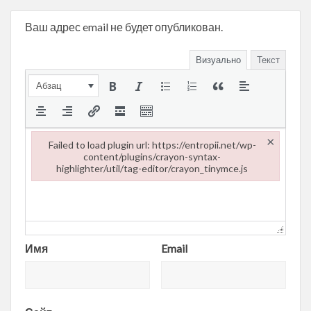
Ваш адрес email не будет опубликован.
Визуально
Текст
Абзац
×
Failed to load plugin url: https://entropii.net/wp-
content/plugins/crayon-syntax-
highlighter/util/tag-editor/crayon_tinymce.js
Failed to load plugin url: https://entropii.net/wp-content/plugi
Имя
Email