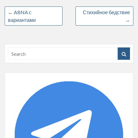
←
ABNA с
Стихийное бедствие
вариантами
→