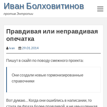
Иван Болховитинов
Skip
to
против Энтропии
content
Правдивая или неправдивая
опечатка
ivan
29.01.2014
Пишут в скайп по поводу смежного проекта:
Они создали новые гормонизированные
справочники
Вот думаю… Когда они ошиблись в написании, то
стала ли фраза более правдивой, и не умышленная