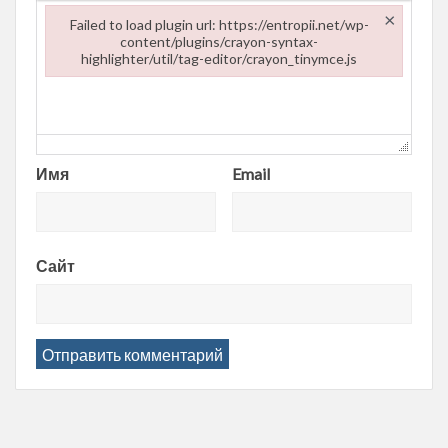
×
Failed to load plugin url: https://entropii.net/wp-
content/plugins/crayon-syntax-
highlighter/util/tag-editor/crayon_tinymce.js
Failed to load plugin url: https://entropii.net/wp-content/plugi
Имя
Email
Сайт