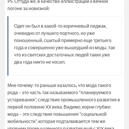
PS. Оттуда же, в качестве иллюстрации к вечной
погоне за новизной:
Одет он был в какой-то коричневый пиджак,
очевидно от лучшего портного, но уже
поношенный, сшитый примерно еще третьего
года и совершенно уже вышедший из моды, так
что из светских достаточных людей таких уже
два года никто не носил.
Мне почему-то раньше казалось, что мода такого
рода – это часть так называемого “планируемого
устаревания”, следствие промышленного развития в
первой половине XX века. Видимо, корни глубже:
мода – это следствие повышения “социальной
мобильности”, которая подталкивается тем же
уровнем промышленного развития ещё с XIX века.