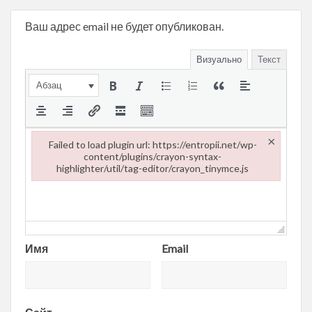
Ваш адрес email не будет опубликован.
Визуально
Текст
Абзац
×
Failed to load plugin url: https://entropii.net/wp-
content/plugins/crayon-syntax-
highlighter/util/tag-editor/crayon_tinymce.js
Failed to load plugin url: https://entropii.net/wp-content/plugi
Имя
Email