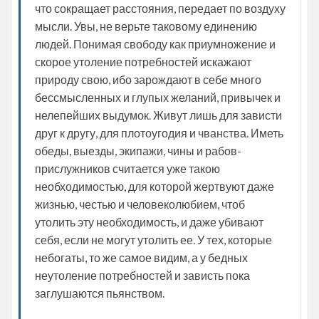
что сокращает расстояния, передает по воздуху
мысли. Увы, не верьте таковому единению
людей. Понимая свободу как приумножение и
скорое утоление потребностей искажают
природу свою, ибо зарождают в себе много
бессмысленных и глупых желаний, привычек и
нелепейших выдумок. Живут лишь для зависти
друг к другу, для плотоугодия и чванства. Иметь
обеды, выезды, экипажи, чины и рабов-
прислужников считается уже такою
необходимостью, для которой жертвуют даже
жизнью, честью и человеколюбием, чтоб
утолить эту необходимость, и даже убивают
себя, если не могут утолить ее. У тех, которые
небогаты, то же самое видим, а у бедных
неутоление потребностей и зависть пока
заглушаются пьянством.