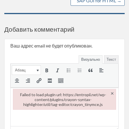
SAP GUI for HTML
→
Добавить комментарий
Ваш адрес email не будет опубликован.
Визуально
Текст
Абзац
×
Failed to load plugin url: https://entropii.net/wp-
content/plugins/crayon-syntax-
highlighter/util/tag-editor/crayon_tinymce.js
Failed to load plugin url: https://entropii.net/wp-content/plugi