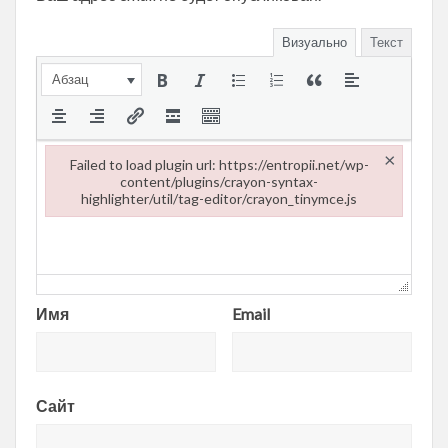
Визуально
Текст
Абзац
×
Failed to load plugin url: https://entropii.net/wp-
content/plugins/crayon-syntax-
highlighter/util/tag-editor/crayon_tinymce.js
Failed to load plugin url: https://entropii.net/wp-content/plugi
Имя
Email
Сайт