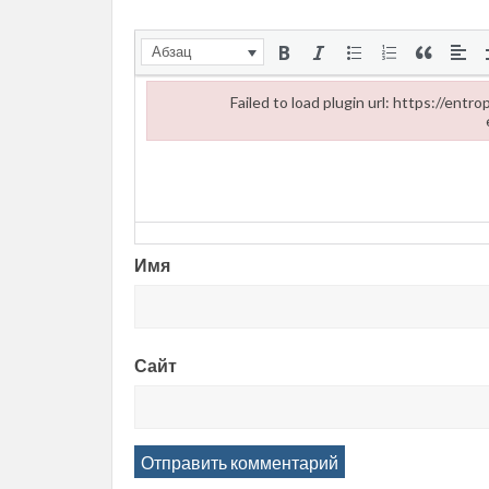
Абзац
Failed to load plugin url: https://ent
Failed to load plugin url: https://entropii.net/wp
Имя
Сайт