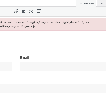
Визуально
Текс
ropii.net/wp-content/plugins/crayon-syntax-highlighter/util/tag-
editor/crayon_tinymce.js
-content/plugins/crayon-syntax-highlighter/util/tag-editor/crayon_tinymce
Email