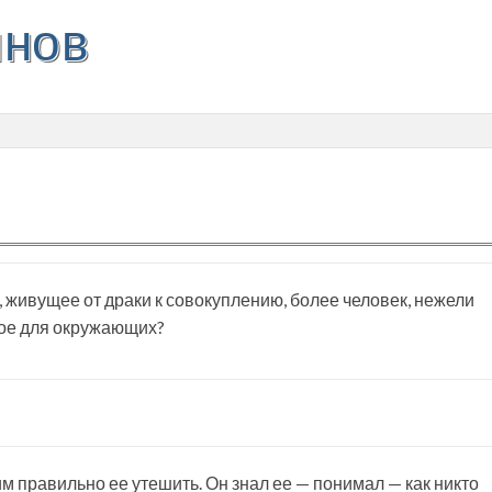
инов
живущее от драки к совокуплению, более человек, нежели
сное для окружающих?
 правильно ее утешить. Он знал ее — понимал — как никто