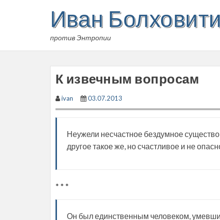
Skip
Иван Болховит
to
content
против Энтропии
К извечным вопросам
ivan
03.07.2013
Неужели несчастное бездумное существо, 
другое такое же, но счастливое и не опа
* * *
Он был единственным человеком, умевшим