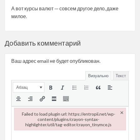
А вот курсы валют — совсем другое дело, даже
милое.
Добавить комментарий
Ваш адрес email не будет опубликован.
Визуально
Текст
Абзац
×
Failed to load plugin url: https://entropii.net/wp-
content/plugins/crayon-syntax-
highlighter/util/tag-editor/crayon_tinymce.js
Failed to load plugin url: https://entropii.net/wp-content/plugi