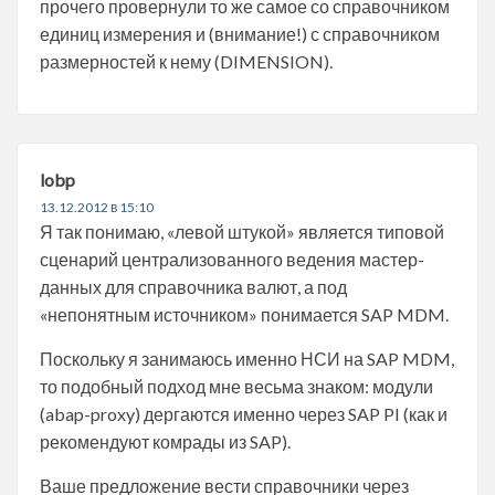
прочего провернули то же самое со справочником
единиц измерения и (внимание!) с справочником
размерностей к нему (DIMENSION).
lobp
13.12.2012 в 15:10
Я так понимаю, «левой штукой» является типовой
сценарий централизованного ведения мастер-
данных для справочника валют, а под
«непонятным источником» понимается SAP MDM.
Поскольку я занимаюсь именно НСИ на SAP MDM,
то подобный подход мне весьма знаком: модули
(abap-proxy) дергаются именно через SAP PI (как и
рекомендуют комрады из SAP).
Ваше предложение вести справочники через