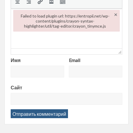
×
Failed to load plugin url: https://entropii.net/wp-
content/plugins/crayon-syntax-
highlighter/util/tag-editor/crayon_tinymce.js
Failed to load plugin url: https://entropii.net/wp-content/plugi
Имя
Email
Сайт