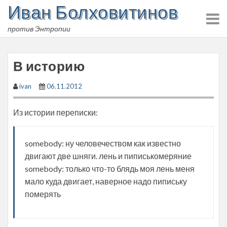
Иван Болховитинов
Skip
to
против Энтропии
content
В историю
ivan
06.11.2012
Из истории переписки:
somebody: ну человечеством как известно
двигают две шняги. лень и пиписькомеряние
somebody: только что-то блядь моя лень меня
мало куда двигает, наверное надо пипиську
померять