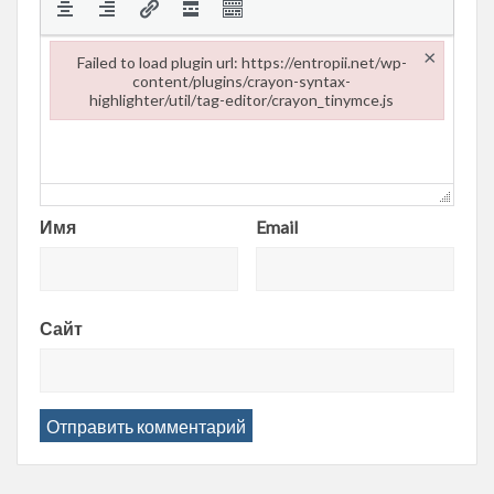
×
Failed to load plugin url: https://entropii.net/wp-
content/plugins/crayon-syntax-
highlighter/util/tag-editor/crayon_tinymce.js
Failed to load plugin url: https://entropii.net/wp-content/plugi
Имя
Email
Сайт